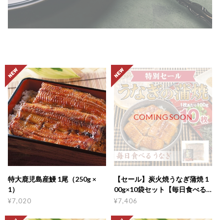
COMING SOON
特大鹿児島産鰻 1尾（250g ×
【セール】炭火焼うなぎ蒲焼 1
1）
00g×10袋セット【毎日食べる
うなぎ / レシピ5種類付】
¥7,020
¥7,406