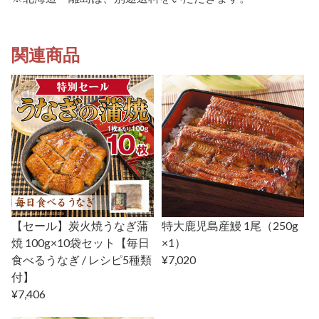
関連商品
【セール】炭火焼うなぎ蒲
特大鹿児島産鰻 1尾（250g
焼 100g×10袋セット【毎日
×1）
食べるうなぎ / レシピ5種類
¥7,020
付】
¥7,406