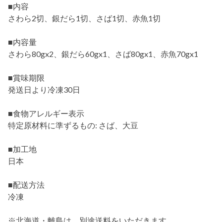
■内容
さわら2切、銀だら1切、さば1切、赤魚1切
■内容量
さわら80gx2、銀だら60gx1、さば80gx1、赤魚70gx1
■賞味期限
発送日より冷凍30日
■食物アレルギー表示
特定原材料に準ずるもの: さば、大豆
■加工地
日本
■配送方法
冷凍
※北海道・離島は、別途送料をいただきます。