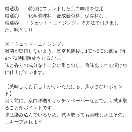
厳選① 特別にブレンドした京白味噌を使用
厳選② 化学調味料、合成着色料、保存料なし
厳選③ 『ウェット・エイジング』※方法で引き出し
た、味と香り
※『ウェット・エイジング』
雑菌が繁殖しないよう、真空包装後に1℃〜5℃の低温で4
8〜72時間熟成させる方法。
味と香りの成分を十二分に引き出し、旨味あふれる漬け魚
に仕上げています。
【美味しくお召し上がりいただける、焦がさないポイン
ト】
焼く前に、京白味噌をキッチンペーパーなどでよく拭き取
ることがポイントです。
味は染み込んでいるため、拭き取っても美味しさはそのま
まキープされます。