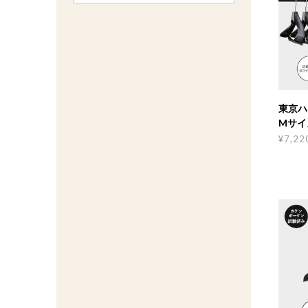
東京ハン
Mサイ
菌･消
¥7,22