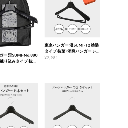
東京ハンガー 澄SUMI-T2 塗装
タイプ 抗菌･消臭ハンガー レ
ー 澄SUMI-No.880
ディース
¥2,981
 練り込みタイプ 抗
ハンガー 澄カバーセッ