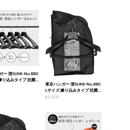
ー 澄SUMI-No.880
練り込みタイプ 抗菌･
東京ハンガー 澄SUMI-No.880
ガー 5本セット
Lサイズ 練り込みタイプ 抗菌･
消臭ハンガー 澄カバーセット
¥3,000