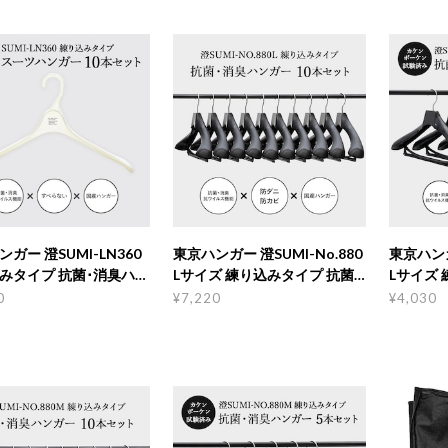
ガー 澄SUMI-LN360
東京ハンガー 澄SUMI-No.880
東京ハンガ
みタイプ 抗菌･消臭ハン
Lサイズ 練り込みタイプ 抗菌･
Lサイズ 
10本セット
消臭ハンガー 10本セット
消臭ハン
0
¥7,220
¥4,030