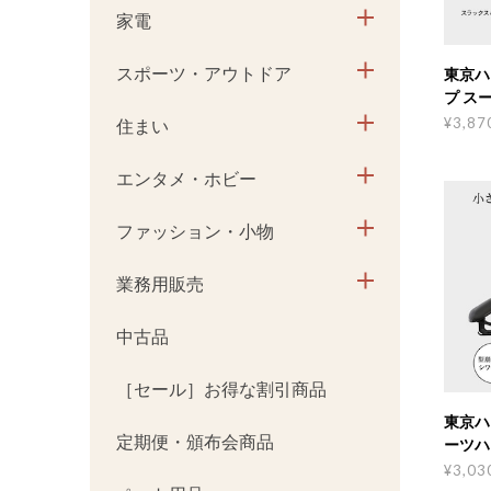
家電
スポーツ・アウトドア
東京ハ
プ ス
¥3,87
住まい
エンタメ・ホビー
ファッション・小物
業務用販売
中古品
［セール］お得な割引商品
東京ハ
定期便・頒布会商品
ーツハ
¥3,03