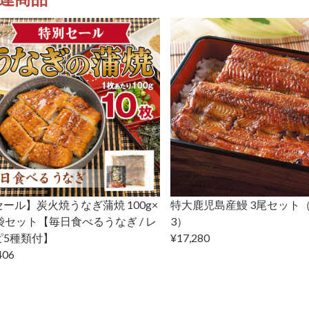
ール】炭火焼うなぎ蒲焼 100g×
特大鹿児島産鰻 3尾セット（2
袋セット【毎日食べるうなぎ / レ
3）
ピ5種類付】
¥17,280
406