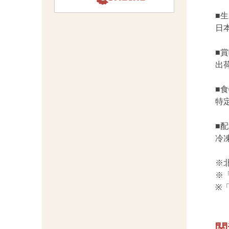
■
日
■
出
■
特定
■
冷
※
※
※
関