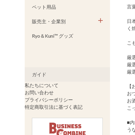
言
ペット用品
日
販売主・企業別
く
Ryo＆Kuni™ グッズ
こ
厳
厳
厳
ガイド
私たちについて
【
お問い合わせ
お
プライバシーポリシー
お
特定商取引法に基づく表記
こ
■
うな