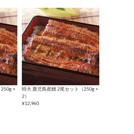
50g ×
特大 鹿児島産鰻 2尾セット（250g ×
2）
¥12,960