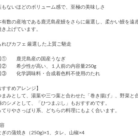
葉もないほどのボリューム感で、至極の美味しさ
本有数の産地である鹿児島産鰻をさらに厳選し、柔かい鰻を遠
焼き上げています。
もれびカフェ 厳選した上質ご馳走
選① 鹿児島産の国産うなぎ
選② 希少性が高い、１人前の内容量250g
選③ 化学調味料・合成着色料不使用のたれ
おすすめアレンジ】
つまみとして、湯葉や三つ葉と合わせた「巻き揚げ」、野菜と
酒のシメとして、「ひつまぶし」もおすすめです。
ってりやさっぱり系、どちらの料理にもよく合います。
内容
ぎの蒲焼き（250g)×1、タレ、山椒×4