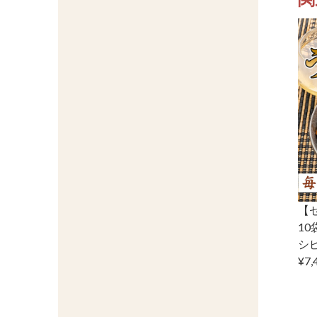
【セ
10
シ
¥7,