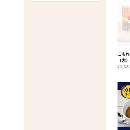
こもれ
（大）
¥3,58