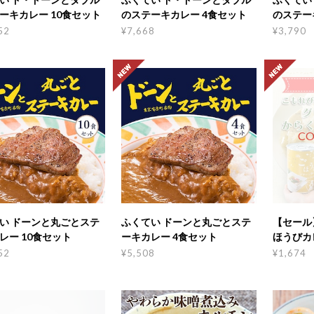
ーキカレー 10食セット
のステーキカレー 4食セット
のステー
52
¥7,668
¥3,790
CO
い ドーンと丸ごとステ
ふくてい ドーンと丸ごとステ
【セール
レー 10食セット
ーキカレー 4食セット
ほうびカ
からくな
52
¥5,508
¥1,674