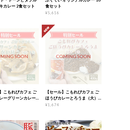
キカレー 2食セット
食セット
¥5,616
MING SOON
COMING SOON
】こもれびカフェ ご
【セール】こもれびカフェ ご
レーグリーンカレー
ほうびカレーとろうま（大）1
いほう（大）1缶
缶
¥1,674