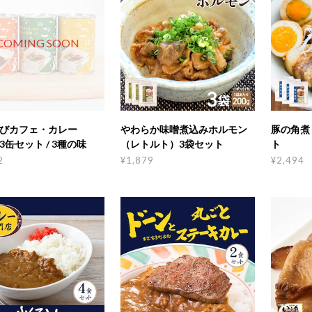
COMING SOON
びカフェ・カレー
やわらか味噌煮込みホルモン
豚の角煮
3缶セット / 3種の味
（レトルト）3袋セット
ト
2
¥1,879
¥2,494