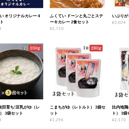
い オリジナルカレー 4
ふくてい ドーンと丸ごとステ
いぶりが
ト
ーキカレー 2食セット
¥3,024
8
¥2,710
%秋田育ち!豆乳がゆ（レ
こまちがゆ（レトルト） 3袋セ
比内地鶏
） 3袋セット
ット
ト） 3袋
8
¥1,296
¥2,170