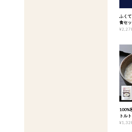
ふくて
食セッ
¥2,27
100
トルト
¥1,32