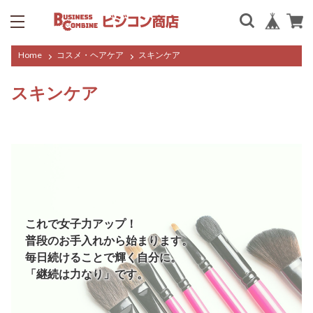
Home
コスメ・ヘアケア
スキンケア
スキンケア
これで女子力アップ！
普段のお手入れから始まります。
毎日続けることで輝く自分に。
「継続は力なり」です。