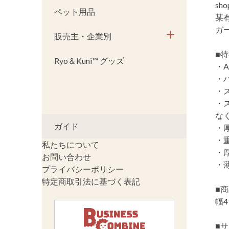
s
ペット用品
某
ガ
販売主・企業別
■
Ryo＆Kuni™ グッズ
・
・
・
・
な
ガイド
・
・
私たちについて
・
お問い合わせ
・
プライバシーポリシー
特定商取引法に基づく表記
■
幅4
■