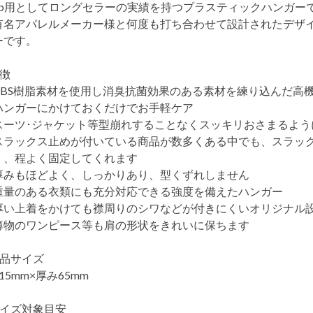
hop用としてロングセラーの実績を持つプラスティックハンガー
有名アパレルメーカー様と何度も打ち合わせて設計されたデザ
ーです。
特徴
ABS樹脂素材を使用し消臭抗菌効果のある素材を練り込んだ高
ハンガーにかけておくだけでお手軽ケア
スーツ･ジャケット等型崩れすることなくスッキリおさまるよう
スラックス止めが付いている商品が数多くある中でも、スラッ
く、程よく固定してくれます
厚みもほどよく、しっかりあり、型くずれしません
重量のある衣類にも充分対応できる強度を備えたハンガー
厚い上着をかけても襟周りのシワなどが付きにくいオリジナル
薄物のワンピース等も肩の形状をきれいに保ちます
商品サイズ
15mm×厚み65mm
サイズ対象目安