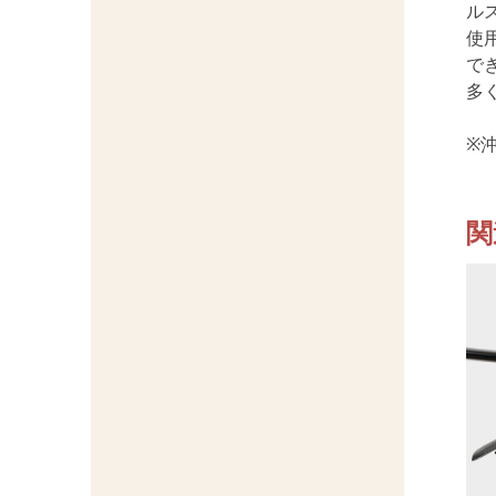
ル
使
で
多
※
関