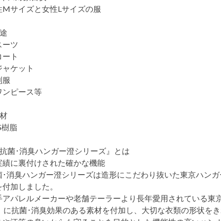
性Mサイズと女性Lサイズの服
用途
スーツ
コート
ジャケット
制服
ワンピース等
素材
S樹脂
『抗菌･消臭ハンガー澄シリーズ』とは
実績に裏付けされた確かな機能
菌･消臭ハンガー澄シリーズは造形にこだわり抜いた東京ハンガ
を付加しました。
手アパレルメーカーや老舗テーラーより長年愛用されている東京
0）に抗菌･消臭効果のある素材を付加し、大切な衣類の形状を