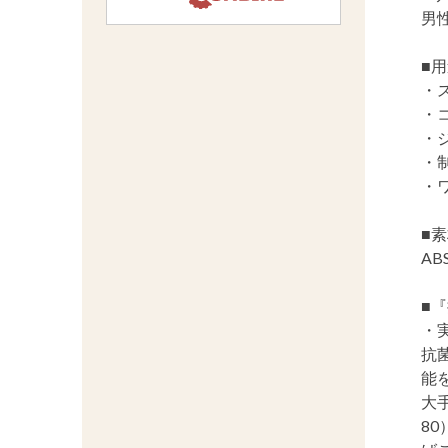
男
■
・
・
・
・
・
■
AB
■
・
抗
能
大
8