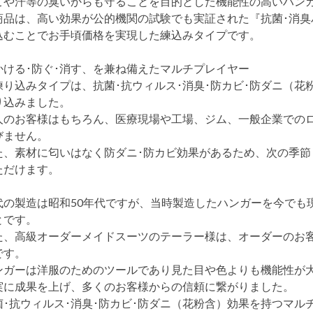
こや汗等の臭いからも守ることを目的とした機能性の高いハン
商品は、高い効果が公的機関の試験でも実証された『抗菌･消
込むことでお手頃価格を実現した練込みタイプです。
かける･防ぐ･消す、を兼ね備えたマルチプレイヤー
練り込みタイプは、抗菌･抗ウィルス･消臭･防カビ･防ダニ（
り込みました。
人のお客様はもちろん、医療現場や工場、ジム、一般企業での
びません。
た、素材に匂いはなく防ダニ･防カビ効果があるため、次の季
ただけます。
代の製造は昭和50年代ですが、当時製造したハンガーを今でも
とです。
た、高級オーダーメイドスーツのテーラー様は、オーダーのお
です。
ンガーは洋服のためのツールであり見た目や色よりも機能性が
実に成果を上げ、多くのお客様からの信頼に繋がりました。
菌･抗ウィルス･消臭･防カビ･防ダニ（花粉含）効果を持つマル