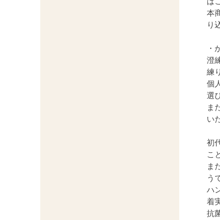
ば
本
り
・
澄
練
個
選
ま
い
初
こ
ま
う
ハ
着
抗