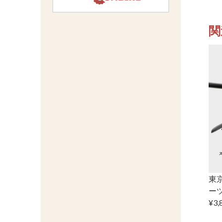
関
東京
ー
¥3,