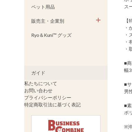
ス
ペット用品
【
販売主・企業別
・
・
Ryo＆Kuni™ グッズ
・
・
■
幅3
ガイド
私たちについて
■
お問い合わせ
男
プライバシーポリシー
特定商取引法に基づく表記
■
ポ
※