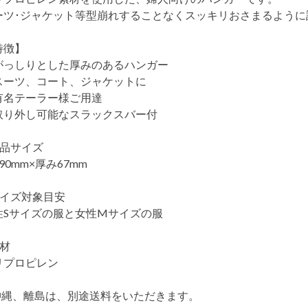
ーツ･ジャケット等型崩れすることなくスッキリおさまるように
特徴】
がっしりとした厚みのあるハンガー
スーツ、コート、ジャケットに
有名テーラー様ご用達
取り外し可能なスラックスバー付
商品サイズ
90mm×厚み67mm
サイズ対象目安
性Sサイズの服と女性Mサイズの服
素材
リプロピレン
沖縄、離島は、別途送料をいただきます。