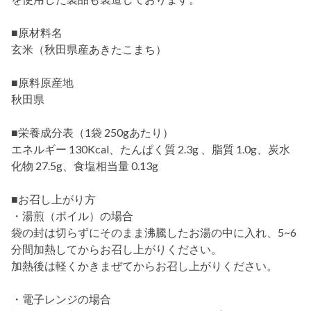
■原材料名
玄米（秋田県産あきたこまち）
■原料原産地
秋田県
■栄養成分表（1袋 250gあたり）
エネルギー 130Kcal、たんぱく質 2.3g 、脂質 1.0g、炭水
化物 27.5g、食塩相当量 0.13g
■お召し上がり方
・湯煎（ボイル）の場合
袋の封は切らずにそのまま沸騰したお湯の中に入れ、5~6
分間加熱してからお召し上がりください。
加熱後は軽くかきまぜてからお召し上がりください。
・電子レンジの場合