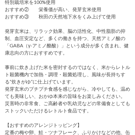
特別栽培米を100%使用
おすすめ② 栄養価が高い、発芽玄米使用
おすすめ③ 秋田の天然地下水をくみ上げて使用
発芽玄米は、リラック効果、脳の活性化、中性脂肪の抑
制、血圧安定など、多くの働きを持つ、天然アミノ酸の
「GABA（γ-アミノ酪酸）」という成分が多く含まれ、健
康志向の方におすすめです。
事前に炊き上げた米を密封するのではなく、米からレトル
ト殺菌機内で加熱・調理・殺菌処理し、風味が長持ちす
る“炊きがゆ”に仕上げています。
発芽玄米のプチプチ食感を感じながら、冷やしても、温め
ても美味しい、おかゆ本来の旨味をお楽しみください。
災害時の非常食、ご高齢者や乳幼児などの常備食としても
ストックいただけるレトルト食品です。
【おすすめのアレンジトッピング】
定番の梅や卵、鮭・ツナフレーク、ふりかけなどの他、缶