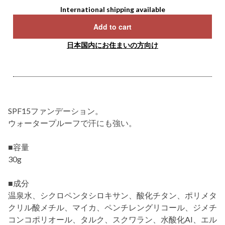
International shipping available
Add to cart
日本国内にお住まいの方向け
SPF15ファンデーション。
ウォータープルーフで汗にも強い。
■容量
30g
■成分
温泉水、シクロペンタシロキサン、酸化チタン、ポリメタ
クリル酸メチル、マイカ、ペンチレングリコール、ジメチ
コンコポリオール、タルク、スクワラン、水酸化AI、エル