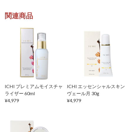
関連商品
ICHI プレミアムモイスチャ
ICHI エッセンシャルスキン
ライザー 60ml
ヴェール月 30g
¥4,979
¥4,979