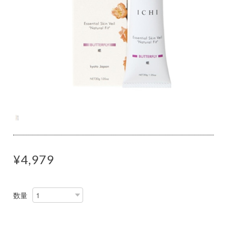
¥4,979
数量