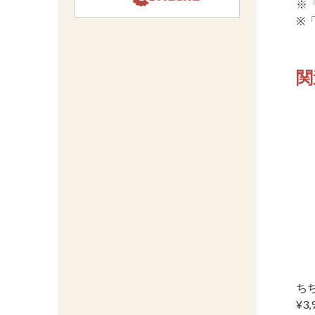
※
※
関
ちち
¥3,