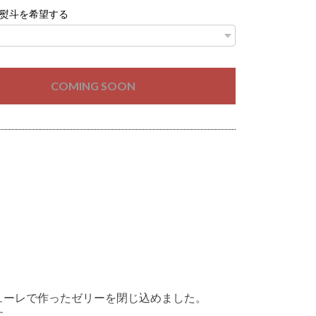
熨斗を希望する
COMING SOON
ューレで作ったゼリーを閉じ込めました。
す。