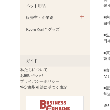
銀
ペット用品
■
販売主・企業別
白桃
Ryo＆Kuni™ グッズ
■
日
■
製
ガイド
私たちについて
■
お問い合わせ
な
プライバシーポリシー
特定商取引法に基づく表記
■
常
※