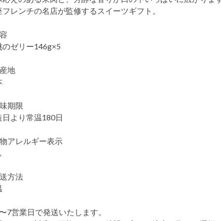
座フレンチの名店が監修するスイーツギフト。
内容
のゼリー146g×5
生産地
本
賞味期限
造日より常温180日
食物アレルギー表示
し
配送方法
温
5〜7営業日で発送いたします。