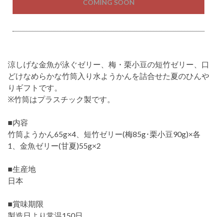
COMING SOON
涼しげな金魚が泳ぐゼリー、梅・栗小豆の短竹ゼリー、口
どけなめらかな竹筒入り水ようかんを詰合せた夏のひんや
りギフトです。
※竹筒はプラスチック製です。
■内容
竹筒ようかん65g×4、短竹ゼリー(梅85g･栗小豆90g)×各
1、金魚ゼリー(甘夏)55g×2
■生産地
日本
■賞味期限
製造日より常温150日