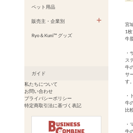
ペット用品
販売主・企業別
宮
1
Ryo＆Kuni™ グッズ
牛
・
ス
牛
ガイド
サ
す
私たちについて
お問い合わせ
・
プライバシーポリシー
牛
特定商取引法に基づく表記
比
・
牛