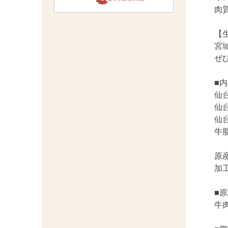
肉
【
宮
ぜ
■
仙台
仙台
仙台
牛脂
原産
加工
■
牛