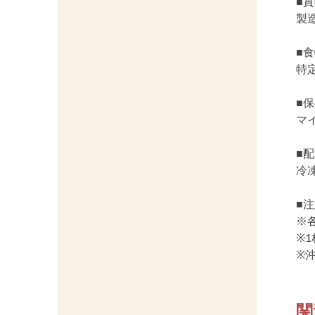
■
製
■
特
■
マ
■
冷
■
※
※
※
関