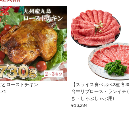
ごとローストチキン
【スライス食べ比べ2種 各3
171
台牛リブロース・ランイチ 
き・しゃぶしゃぶ用)
¥13,284