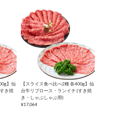
00g】仙
【スライス食べ比べ2種 各400g】仙
(すき焼
台牛リブロース・ランイチ (すき焼
き・しゃぶしゃぶ用)
¥17,064