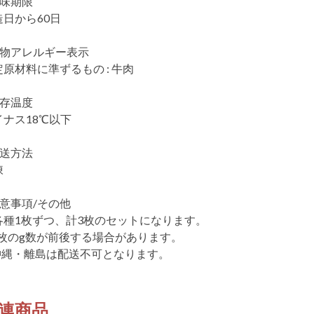
賞味期限
造日から60日
食物アレルギー表示
定原材料に準ずるもの : 牛肉
保存温度
イナス18℃以下
配送方法
凍
注意事項/その他
各種1枚ずつ、計3枚のセットになります。
1枚のg数が前後する場合があります。
沖縄・離島は配送不可となります。
連商品