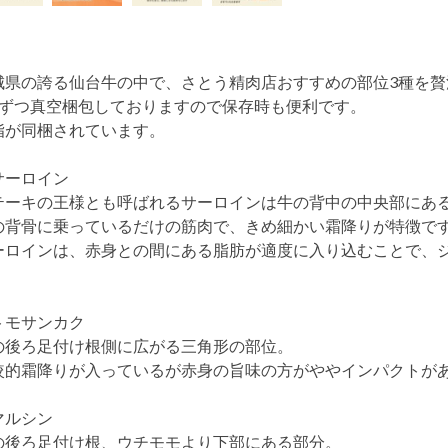
城県の誇る仙台牛の中で、さとう精肉店おすすめの部位3種を
枚ずつ真空梱包しておりますので保存時も便利です。
脂が同梱されています。
サーロイン
テーキの王様とも呼ばれるサーロインは牛の背中の中央部にあ
の背骨に乗っているだけの筋肉で、きめ細かい霜降りが特徴で
ーロインは、赤身との間にある脂肪が適度に入り込むことで、
。
トモサンカク
の後ろ足付け根側に広がる三角形の部位。
較的霜降りが入っているが赤身の旨味の方がややインパクトが
マルシン
の後ろ足付け根、ウチモモより下部にある部分。