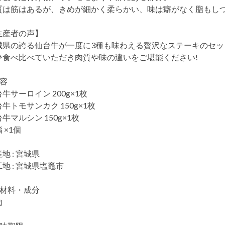
質は筋はあるが、きめが細かく柔らかい、味は癖がなく脂もし
生産者の声】
城県の誇る仙台牛が一度に3種も味わえる贅沢なステーキのセッ
ひ食べ比べていただき肉質や味の違いをご堪能ください!
内容
牛サーロイン 200g×1枚
牛トモサンカク 150g×1枚
牛マルシン 150g×1枚
 ×1個
地 : 宮城県
地 : 宮城県塩竈市
原材料・成分
肉