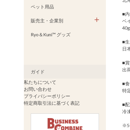
ペット用品
■
販売主・企業別
ベ
40
Ryo＆Kuni™ グッズ
■
日
■
出
ガイド
私たちについて
■
お問い合わせ
特定
プライバシーポリシー
特定商取引法に基づく表記
■
冷
※