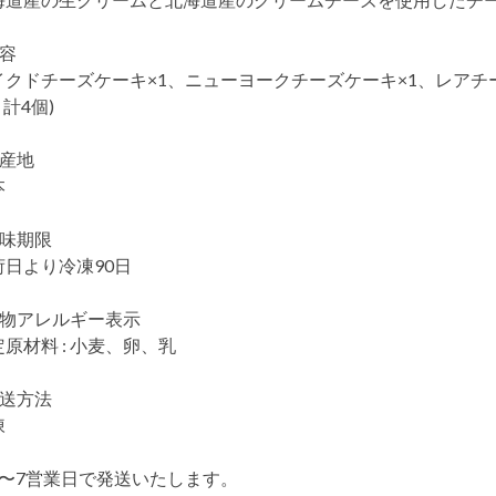
内容
イクドチーズケーキ×1、ニューヨークチーズケーキ×1、レアチーズ
g 計4個)
生産地
本
賞味期限
荷日より冷凍90日
食物アレルギー表示
原材料 : 小麦、卵、乳
配送方法
凍
5〜7営業日で発送いたします。