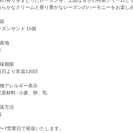
めらかなクリームと香り豊かなレーズンのハーモニーをお楽し
内容
ズンサンド 15個
生産地
本
賞味期限
荷日より常温120日
食物アレルギー表示
原材料 : 小麦、卵、乳
配送方法
温
5〜7営業日で発送いたします。