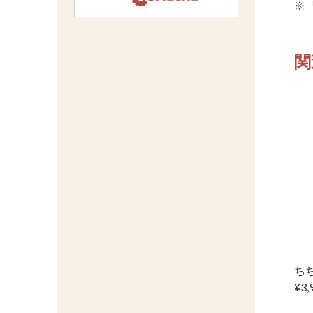
※
関
ちち
¥3,