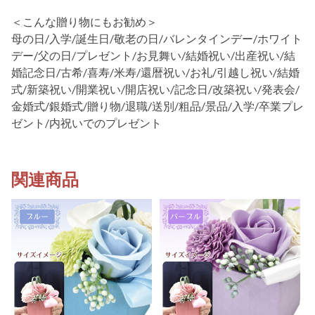
＜こんな贈り物にもお勧め＞
母の日/入学/誕生日/敬老の日/バレンタインデー/ホワイト
デー/父の日/プレゼント/お見舞い/結婚祝い/出産祝い/結
婚記念日/古希/喜寿/米寿/還暦祝い/お礼/引越し祝い/結婚
式/新築祝い/開業祝い/開店祝い/記念日/改築祝い/発表会/
金婚式/銀婚式/贈り物/退職/送別/粗品/景品/入学/卒業プレ
ゼント/内祝いでのプレゼント
関連商品