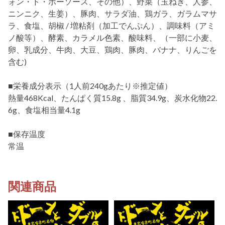
ォン・ド・ボーソース、その他）、野菜（玉ねぎ、人参、
ニンニク、生姜）、豚肉、サラダ油、鶏ガラ、ガラムマサ
ラ、食塩、胡椒 / 増粘剤（加工でんぷん）、調味料（アミ
ノ酸等）、酵素、カラメル色素、酸味料、（一部に小麦、
卵、乳成分、牛肉、大豆、鶏肉、豚肉、バナナ、りんごを
含む)
■栄養成分表示（1人前240gあたり※推定値）
熱量468Kcal、たんぱく質15.8g 、脂質34.9g、炭水化物22.
6g、食塩相当量4.1g
■保存温度
常温
関連商品