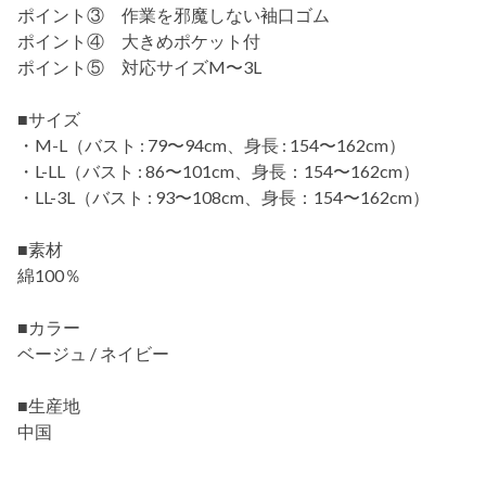
ポイント③ 作業を邪魔しない袖口ゴム
ポイント④ 大きめポケット付
ポイント⑤ 対応サイズM〜3L
■サイズ
・M-L（バスト : 79〜94cm、身長 : 154〜162cm）
・L-LL（バスト : 86〜101cm、身長：154〜162cm）
・LL-3L（バスト : 93〜108cm、身長：154〜162cm）
■素材
綿100％
■カラー
ベージュ / ネイビー
■生産地
中国