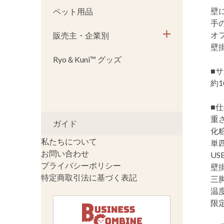
壁
ペット用品
手
オ
販売主・企業別
壁
Ryo＆Kuni™ グッズ
■
約1
■
重さ
ガイド
化
私たちについて
単
お問い合わせ
U
プライバシーポリシー
壁
特定商取引法に基づく表記
三脚
温
限