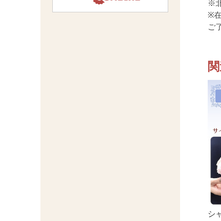
※
※
ご
関
シャ