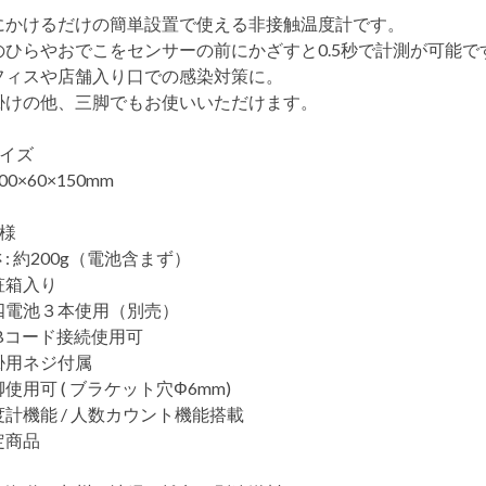
にかけるだけの簡単設置で使える非接触温度計です。
のひらやおでこをセンサーの前にかざすと0.5秒で計測が可能で
フィスや店舗入り口での感染対策に。
掛けの他、三脚でもお使いいただけます。
サイズ
00×60×150mm
仕様
: 約200g（電池含まず）
粧箱入り
四電池３本使用（別売）
SBコード接続使用可
掛用ネジ付属
使用可 ( ブラケット穴Φ6mm)
度計機能 / 人数カウント機能搭載
定商品