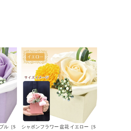
プル［S
シャボンフラワー 盆花 イエロー［S