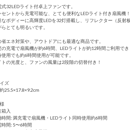
電式32LEDライト付卓上ファンです。
ンセントから充電可能な、とても便利なLEDライト付き扇風機
量なボディーに高輝度LEDを32灯搭載し、リフレクター（反
がらとても明るいです。
の省エネ対策や、アウトドアにも最適な商品です。
度の充電で扇風機が約6時間、LEDライトが約12時間ご利用で
時使用でも約6時間使用が可能です。
イトの光度と、ファンの風量は2段階の切替付き！
サイズ
 約25.5×17.8×9.2cm
仕様
粧箱入
働時間: 満充電で扇風機・LEDライト同時使用約6時間
時間: 5〜6時間