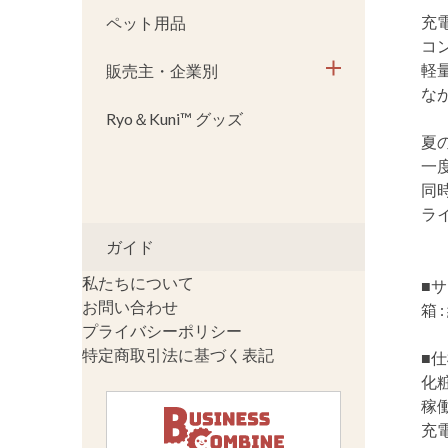
充
ペット用品
コ
軽
販売主・企業別
な
Ryo＆Kuni™ グッズ
夏
一
同
ラ
ガイド
私たちについて
■
お問い合わせ
箱 :
プライバシーポリシー
特定商取引法に基づく表記
■
化
稼
充電