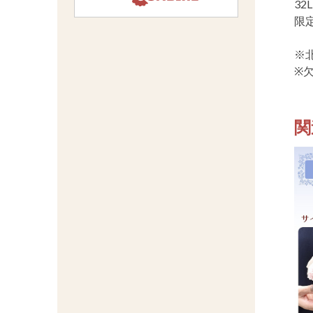
3
限
※
※
関