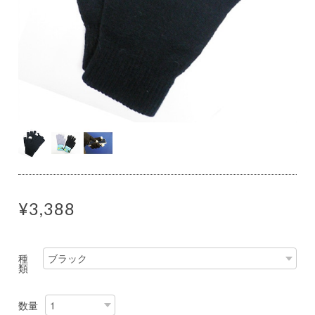
¥3,388
種
類
数量