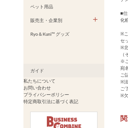
ペット用品
■
化
販売主・企業別
※
Ryo＆Kuni™ グッズ
セ
※
（
※
宛
ガイド
ご
私たちについて
※
お問い合わせ
ご
プライバシーポリシー
※
特定商取引法に基づく表記
関