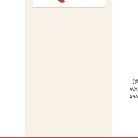
【
WA
¥96