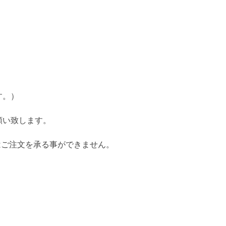
す。）
願い致します。
はご注文を承る事ができません。