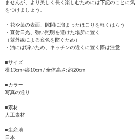
ませんが、より美しく長く楽しむためには下記のことに気
をつけましょう。
・花や葉の表面、隙間に溜まったほこりを軽くはらう
・直射日光、強い照明を避けた場所に置く
（紫外線による変色を防ぐため）
・油には弱いため、キッチンの近くに置く際は注意
■サイズ
横13cm×縦10cm / 全体高さ: 約20cm
■カラー
写真の通り
■素材
人工素材
■生産地
日本