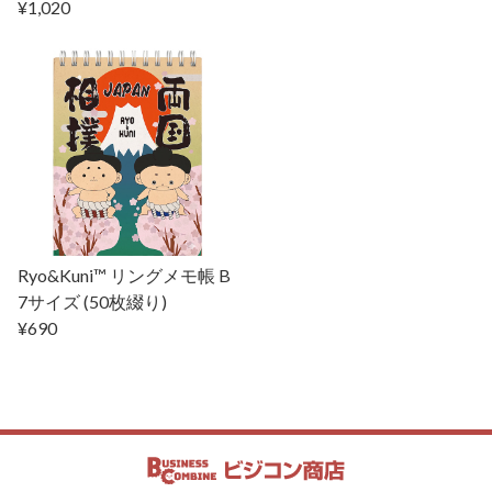
¥1,020
Ryo&Kuni™ リングメモ帳 B
7サイズ (50枚綴り)
¥690