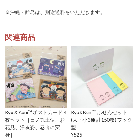
※沖縄・離島は、別途送料をいただきます。
関連商品
Ryo＆Kuni™ ポストカード 4
Ryo&Kuni™ ふせんセット
枚セット［日ノ丸土俵、お
(大・小3種 計150枚) ブック
花見、浴衣姿、忍者に変
型
身］
¥525