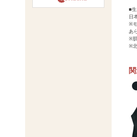
■
日
※
あ
※
※
関