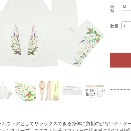
種
類
数量
ームウェアとしてリラックスできる身体に負担の少ないディテ
グランスリーブ、ウエスト部分はゴム+紐の圧迫感の少ない仕様