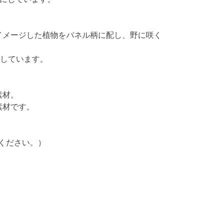
イメージした植物をパネル柄に配し、野に咲く
用しています。
素材。
素材です。
照ください。）