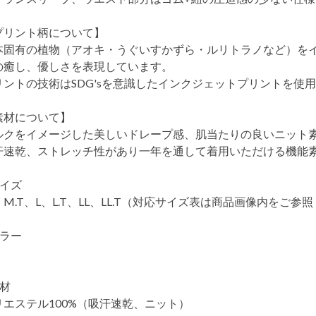
プリント柄について】
本固有の植物（アオキ・うぐいすかずら・ルリトラノなど）を
の癒し、優しさを表現しています。
リントの技術はSDG'sを意識したインクジェットプリントを使
素材について】
ルクをイメージした美しいドレープ感、肌当たりの良いニット
汗速乾、ストレッチ性があり一年を通して着用いただける機能
サイズ
M.T、L、L.T、LL、LL.T（対応サイズ表は商品画像内をご参
カラー
素材
リエステル100%（吸汗速乾、ニット）