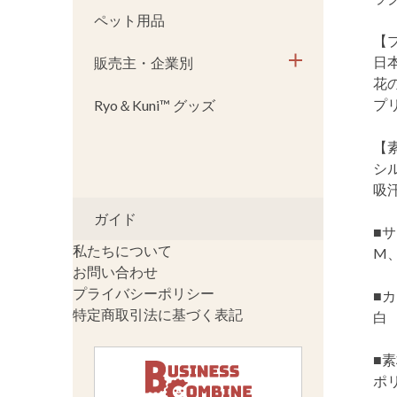
ペット用品
【
日
販売主・企業別
花
プ
Ryo＆Kuni™ グッズ
【
シ
吸
ガイド
■
私たちについて
M、
お問い合わせ
プライバシーポリシー
■
特定商取引法に基づく表記
白
■
ポ