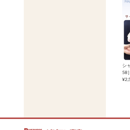
シャ
58
¥2,