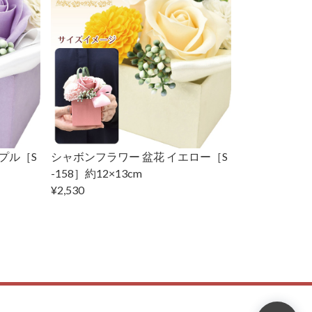
プル［S
シャボンフラワー 盆花 イエロー［S
-158］約12×13cm
¥2,530