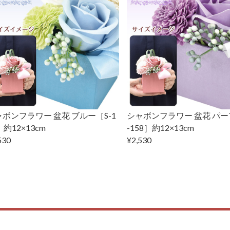
ボンフラワー 盆花 ブルー［S-1
シャボンフラワー 盆花 パー
］約12×13cm
-158］約12×13cm
530
¥2,530