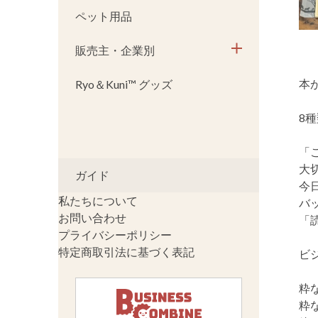
ペット用品
販売主・企業別
本
Ryo＆Kuni™ グッズ
8
「
大
ガイド
今
私たちについて
バ
お問い合わせ
「
プライバシーポリシー
特定商取引法に基づく表記
ビ
粋
粋