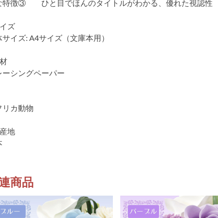
な特徴③ ひと目でほんのタイトルがわかる、優れた視認性
サイズ
体サイズ: A4サイズ（文庫本用）
素材
レーシングペーパー
フリカ動物
生産地
本
連商品