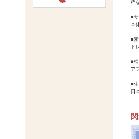
粋
■
本
■
ト
■柄
ア
■
日
関