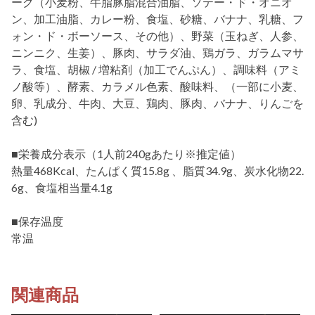
ーク（小麦粉、牛脂豚脂混合油脂、ソテー・ド・オニオ
ン、加工油脂、カレー粉、食塩、砂糖、バナナ、乳糖、フ
ォン・ド・ボーソース、その他）、野菜（玉ねぎ、人参、
ニンニク、生姜）、豚肉、サラダ油、鶏ガラ、ガラムマサ
ラ、食塩、胡椒 / 増粘剤（加工でんぷん）、調味料（アミ
ノ酸等）、酵素、カラメル色素、酸味料、（一部に小麦、
卵、乳成分、牛肉、大豆、鶏肉、豚肉、バナナ、りんごを
含む)
■栄養成分表示（1人前240gあたり※推定値）
熱量468Kcal、たんぱく質15.8g 、脂質34.9g、炭水化物22.
6g、食塩相当量4.1g
■保存温度
常温
関連商品