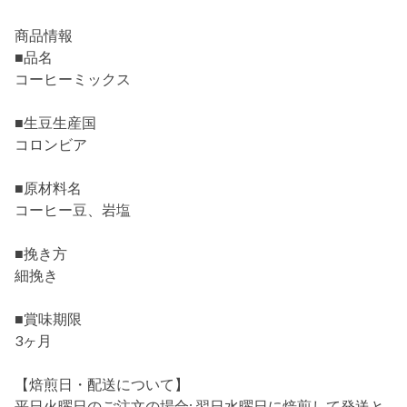
商品情報
■品名
コーヒーミックス
■生豆生産国
コロンビア
■原材料名
コーヒー豆、岩塩
■挽き方
細挽き
■賞味期限
3ヶ月
【焙煎日・配送について】
平日火曜日のご注文の場合: 翌日水曜日に焙煎して発送と