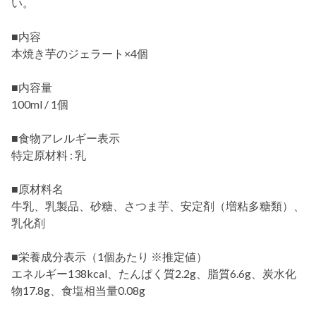
い。
■内容
本焼き芋のジェラート×4個
■内容量
100ml / 1個
■食物アレルギー表示
特定原材料 : 乳
■原材料名
牛乳、乳製品、砂糖、さつま芋、安定剤（増粘多糖類）、
乳化剤
■栄養成分表示（1個あたり ※推定値）
エネルギー138kcal、たんぱく質2.2g、脂質6.6g、炭水化
物17.8g、食塩相当量0.08g