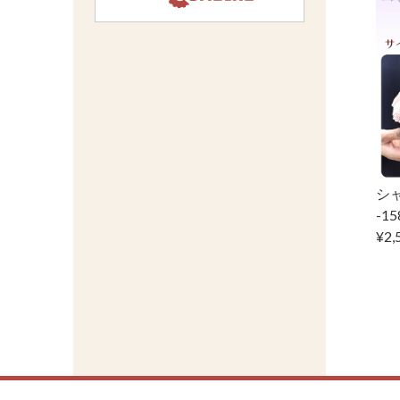
シ
-1
¥2,