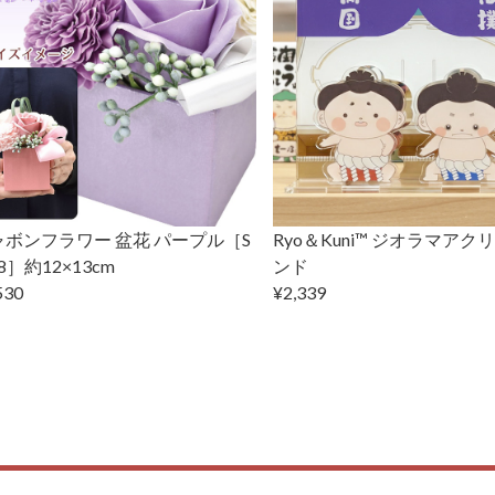
ャボンフラワー 盆花 パープル［S
Ryo＆Kuni™ ジオラマアク
58］約12×13cm
ンド
530
¥2,339