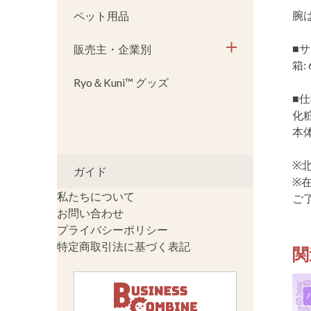
腕
ペット用品
■
販売主・企業別
箱: 
Ryo＆Kuni™ グッズ
■
化
本体
※
ガイド
※
私たちについて
ご
お問い合わせ
プライバシーポリシー
特定商取引法に基づく表記
関